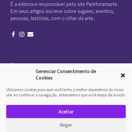
É a editora e responsável pelo site PanHoramarte.
Em seus artigos escreve sobre lugares, eventos,
pessoas, histórias, com o olhar da arte.
Home
Literatura
Gerenciar Consentimento de
Viagens
Legado
Cookies
Blá-blá
Arte
Utilizamos cookies para que você tenha a melhor experiência do nosso
Quem somos
O que é arte
site. Ao continuar a navegação, entendemos que você esteja de acordo.
DesignSocial
InternetArt
Aceitar
Política de Privacidade
© 2026 Pan-Horamarte - Porque vida é arte. Porque
Negar
viajamos nessa poética. Todos os direitos reservados