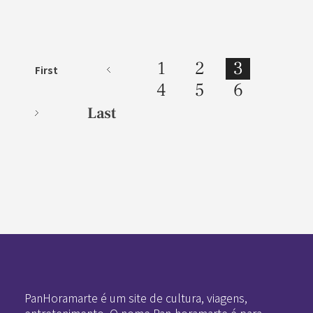
1
2
3
First
4
5
6
Last
Pan-Horamarte - Porque vida é arte. Porque viajamos nessa poética
Porque vida é arte! Porque viajamos nessa poética
PanHoramarte é um site de cultura, viagens,
entretenimento. O nome Pan-horamarte é para