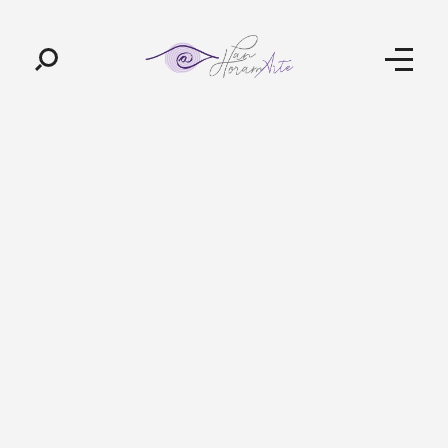
Pan-Horamarte - Porque vida é arte. Porque viajamos nessa poética
Porque vida é arte! Porque viajamos nessa poética