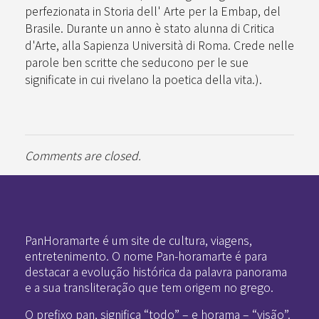
perfezionata in Storia dell' Arte per la Embap, del
Brasile. Durante un anno è stato alunna di Critica
d'Arte, alla Sapienza Università di Roma. Crede nelle
parole ben scritte che seducono per le sue
significate in cui rivelano la poetica della vita.).
Comments are closed.
Pan-Horamarte - Porque vida é arte. Porque viajamos nessa poética
Porque vida é arte! Porque viajamos nessa poética
PanHoramarte é um site de cultura, viagens,
entretenimento. O nome Pan-horamarte é para
destacar a evolução histórica da palavra panorama
e a sua transliteração que tem origem no grego.
O prefixo pan, significa “todo” – e horama – “visão”.