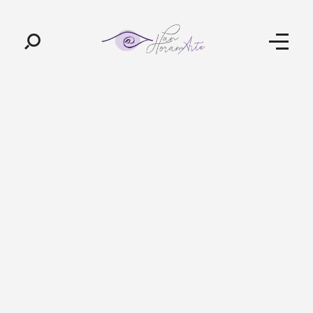
Pan-Horamarte - Porque vida é arte. Porque viajamos nessa poética
Porque vida é arte! Porque viajamos nessa poética