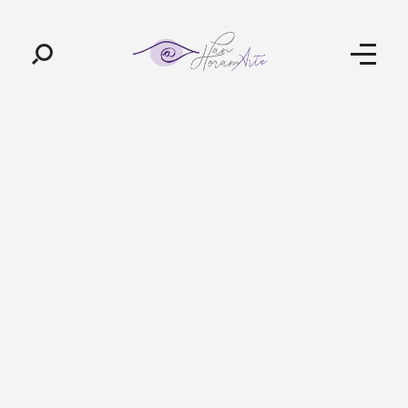
Pan-Horamarte - Porque vida é arte. Porque viajamos nessa poética
Porque vida é arte! Porque viajamos nessa poética