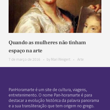
Quando as mulheres não tinham
espaço na arte
7 de março de 2016
by
Mari Weigert
Arte
Pan-Horamarte - Porque vida é arte. Porque viajamos nessa poética
Porque vida é arte! Porque viajamos nessa poética
PanHoramarte é um site de cultura, viagens,
entretenimento. O nome Pan-horamarte é para
destacar a evolução histórica da palavra panorama
e a sua transliteração que tem origem no grego.