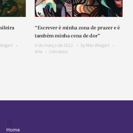
sileira
“Escrever é minha zona de prazer e é
também minha cena de dor”
Weigert
9 de março de 2022
by
Mari Weigert
Arte
Literatura
Home