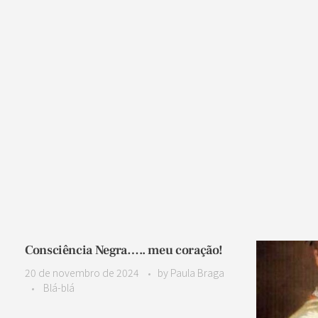
Consciência Negra….. meu coração!
20 de novembro de 2024
by
Paula Braga
Blá-blá