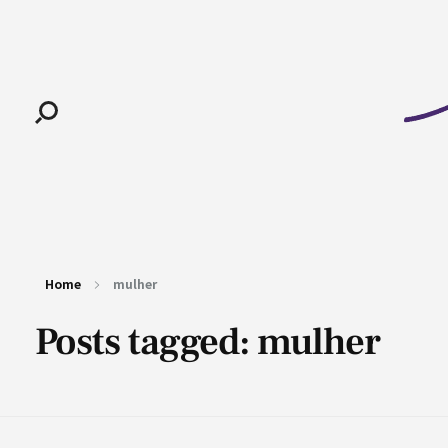
Pan-Horamarte - Porque vida é arte. Porque viajamos nessa poética
Porque vida é arte! Porque viajamos nessa poética
Home
mulher
Posts tagged: mulher