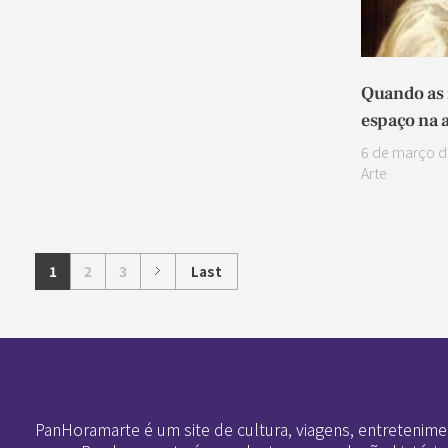
Quando as
espaço na 
6 de março d
Arte
1
2
3
Last
Pan-Horamarte - Porque vida é arte. Porque viajamos nessa poética
Porque vida é arte! Porque viajamos nessa poética
PanHoramarte é um site de cultura, viagens, entretenime