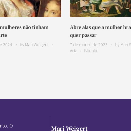
 mulheres não tinham
Abre alas que a mulher bra
arte
quer passar
e 2024
by
Mari Weigert
7 de março de 2023
by
Mari 
Arte
Blá-blá
nto. O
Mari Weigert