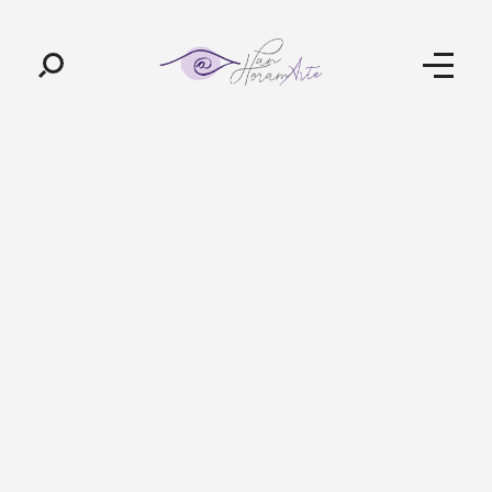
Pan-Horamarte - Porque vida é arte. Porque viajamos nessa poética
Porque vida é arte! Porque viajamos nessa poética