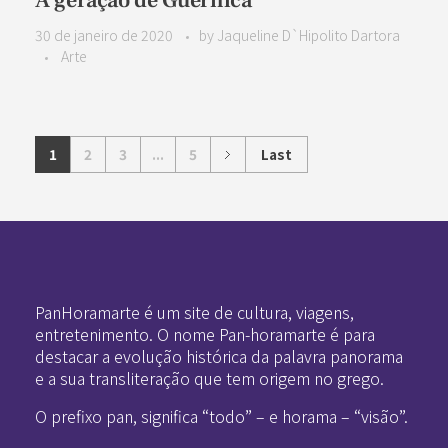
A geração de Guernica
30 de janeiro de 2020
by
Jaqueline D`Hipolito Dartora
Arte
1
2
3
...
5
Last
Pan-Horamarte - Porque vida é arte. Porque viajamos nessa poética
Porque vida é arte! Porque viajamos nessa poética
PanHoramarte é um site de cultura, viagens,
entretenimento. O nome Pan-horamarte é para
destacar a evolução histórica da palavra panorama
e a sua transliteração que tem origem no grego.
O prefixo pan, significa “todo” – e horama – “visão”.