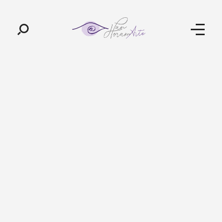
Pan-Horamarte - Porque vida é arte. Porque viajamos nessa poética
Porque vida é arte! Porque viajamos nessa poética