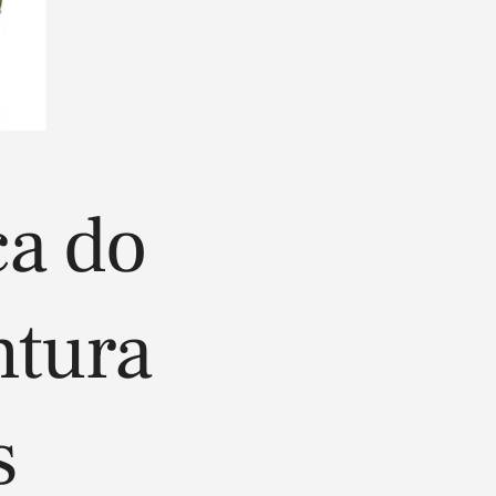
ca do
ntura
s