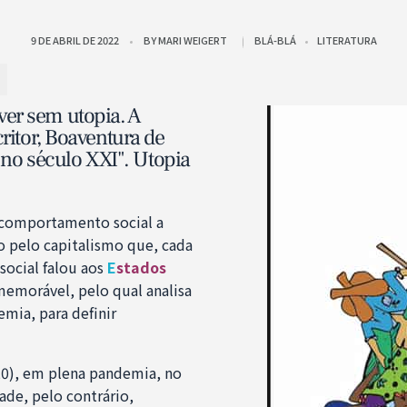
9 DE ABRIL DE 2022
BY
MARI WEIGERT
BLÁ-BLÁ
LITERATURA
er sem utopia. A
ritor, Boaventura de
 no século XXI". Utopia
o comportamento social a
o pelo capitalismo que, cada
ocial falou aos
E
stados
morável, pelo qual analisa
emia, para definir
0), em plena pandemia, no
ade, pelo contrário,