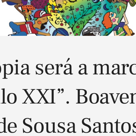
pia será a mar
lo XXI”. Boave
de Sousa Santo