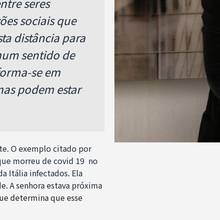
entre seres
es sociais que
ta distância para
num sentido de
forma-se em
 mas podem estar
te. O exemplo citado por
que morreu de covid 19 no
 Itália infectados. Ela
de. A senhora estava próxima
que determina que esse