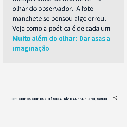
olhar do observador. A foto
manchete se pensou algo errou.
Veja como a poética é de cada um
Muito além do olhar: Dar asas a
imaginação
Tags:
contos
,
contos e crônicas
,
Flávio Cunha
,
hilário
,
humor