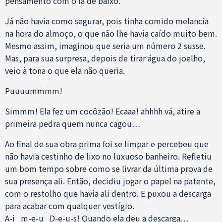
pensamento com o lá de baixo.
Já não havia como segurar, pois tinha comido melancia
na hora do almoço, o que não lhe havia caído muito bem.
Mesmo assim, imaginou que seria um número 2 susse.
Mas, para sua surpresa, depois de tirar água do joelho,
veio à tona o que ela não queria.
Puuuummmm!
Simmm! Ela fez um cocôzão! Ecaaa! ahhhh vá, atire a
primeira pedra quem nunca cagou…
Ao final de sua obra prima foi se limpar e percebeu que
não havia cestinho de lixo no luxuoso banheiro. Refletiu
um bom tempo sobre como se livrar da última prova de
sua presença ali. Então, decidiu jogar o papel na patente,
com o restolho que havia ali dentro. E puxou a descarga
para acabar com qualquer vestígio.
A-i m-e-u D-e-u-s! Quando ela deu a descarga…