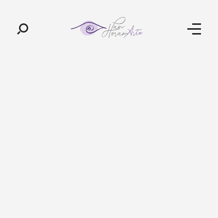
Pan-Horamarte - Porque vida é arte. Porque viajamos nessa poética
Porque vida é arte! Porque viajamos nessa poética