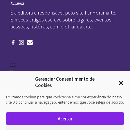
Jornalista
É a editora e responsável pelo site PanHoramarte.
Em seus artigos escreve sobre lugares, eventos,
pessoas, histórias, com o olhar da arte.
Home
Literatura
Gerenciar Consentimento de
Viagens
Legado
Cookies
Blá-blá
Arte
Utilizamos cookies para que você tenha a melhor experiência do nosso
Quem somos
O que é arte
site. Ao continuar a navegação, entendemos que você esteja de acordo.
DesignSocial
InternetArt
Aceitar
Política de Privacidade
© 2026 Pan-Horamarte - Porque vida é arte. Porque