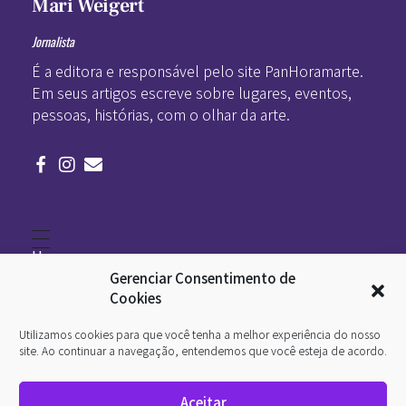
Mari Weigert
Jornalista
É a editora e responsável pelo site PanHoramarte.
Em seus artigos escreve sobre lugares, eventos,
pessoas, histórias, com o olhar da arte.
Home
Literatura
Gerenciar Consentimento de
Viagens
Legado
Cookies
Blá-blá
Arte
Utilizamos cookies para que você tenha a melhor experiência do nosso
Quem somos
O que é arte
site. Ao continuar a navegação, entendemos que você esteja de acordo.
DesignSocial
InternetArt
Aceitar