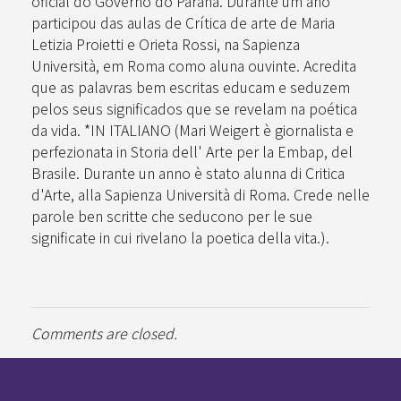
oficial do Governo do Paraná. Durante um ano
participou das aulas de Crítica de arte de Maria
Letizia Proietti e Orieta Rossi, na Sapienza
Università, em Roma como aluna ouvinte. Acredita
que as palavras bem escritas educam e seduzem
pelos seus significados que se revelam na poética
da vida. *IN ITALIANO (Mari Weigert è giornalista e
perfezionata in Storia dell' Arte per la Embap, del
Brasile. Durante un anno è stato alunna di Critica
d'Arte, alla Sapienza Università di Roma. Crede nelle
parole ben scritte che seducono per le sue
significate in cui rivelano la poetica della vita.).
Comments are closed.
Pan-Horamarte - Porque vida é arte. Porque viajamos nessa poética
Porque vida é arte! Porque viajamos nessa poética