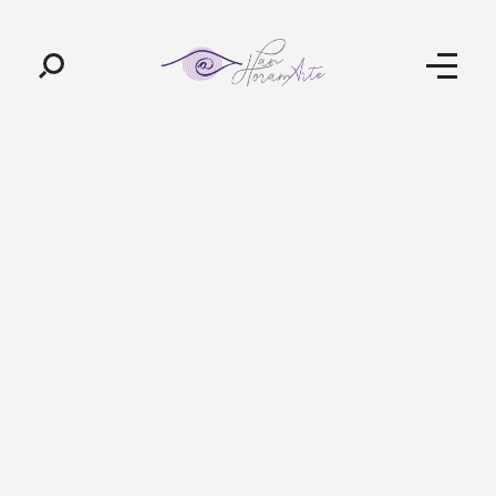
Pan-Horamarte - Porque vida é arte. Porque viajamos nessa poética
Porque vida é arte! Porque viajamos nessa poética