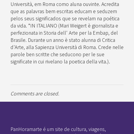
Università, em Roma como aluna ouvinte. Acredita
que as palavras bem escritas educam e seduzem
pelos seus significados que se revelam na poética
da vida. *IN ITALIANO (Mari Weigert è giornalista e
perfezionata in Storia dell' Arte per la Embap, del
Brasile. Durante un anno è stato alunna di Critica
d'Arte, alla Sapienza Università di Roma. Crede nelle
parole ben scritte che seducono per le sue
significate in cui rivelano la poetica della vita.).
Comments are closed.
Pan-Horamarte - Porque vida é arte. Porque viajamos nessa poética
Porque vida é arte! Porque viajamos nessa poética
PanHoramarte é um site de cultura, viagens,