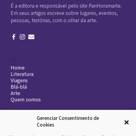
É a editora e responsável pelo site PanHoramarte.
Em seus artigos escreve sobre lugares, eventos,
pessoas, histórias, com o olhar da arte.
Home
Literatura
Viagens
Legado
Blá-blá
Arte
Quem somos
O que é arte
DesignSocial
InternetArt
Gerenciar Consentimento de
Cookies
Política de Privacidade
© 2026 Pan-Horamarte - Porque vida é arte. Porque
viajamos nessa poética. Todos os direitos reservados