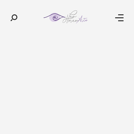
Pan-Horamarte - Porque vida é arte. Porque viajamos nessa poética
Porque vida é arte! Porque viajamos nessa poética