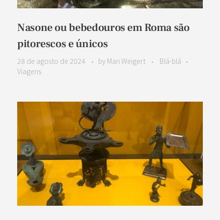
Nasone ou bebedouros em Roma são
pitorescos e únicos
28 de agosto de 2024
by
Mari Weigert
Blá-blá
Viagens