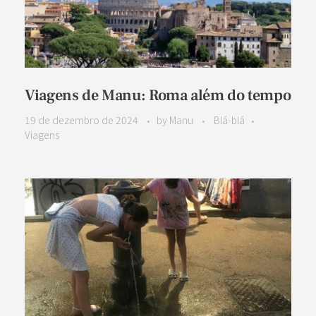
Viagens de Manu: Roma além do tempo
19 de dezembro de 2024
by
Manu
Blá-blá
Viagens