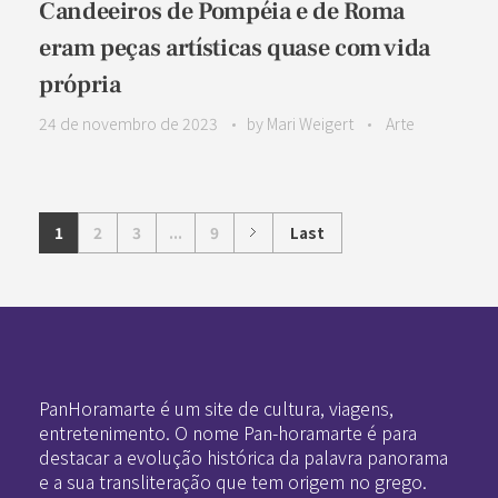
Candeeiros de Pompéia e de Roma
eram peças artísticas quase com vida
própria
24 de novembro de 2023
by
Mari Weigert
Arte
1
2
3
...
9
Last
Pan-Horamarte - Porque vida é arte. Porque viajamos nessa poética
Porque vida é arte! Porque viajamos nessa poética
PanHoramarte é um site de cultura, viagens,
entretenimento. O nome Pan-horamarte é para
destacar a evolução histórica da palavra panorama
e a sua transliteração que tem origem no grego.