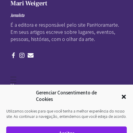
Mari Weigert
Jornalista
É a editora e responsável pelo site PanHoramarte.
Em seus artigos escreve sobre lugares, eventos,
pessoas, histórias, com o olhar da arte.
Home
Literatura
Gerenciar Consentimento de
Viagens
Legado
Cookies
Blá-blá
Arte
Utilizamos cookies para que você tenha a melhor experiência do nosso
Quem somos
O que é arte
site. Ao continuar a navegação, entendemos que você esteja de acordo.
DesignSocial
InternetArt