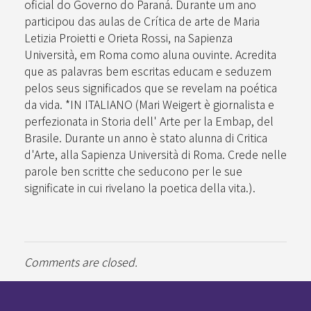
oficial do Governo do Paraná. Durante um ano
participou das aulas de Crítica de arte de Maria
Letizia Proietti e Orieta Rossi, na Sapienza
Università, em Roma como aluna ouvinte. Acredita
que as palavras bem escritas educam e seduzem
pelos seus significados que se revelam na poética
da vida. *IN ITALIANO (Mari Weigert è giornalista e
perfezionata in Storia dell' Arte per la Embap, del
Brasile. Durante un anno è stato alunna di Critica
d'Arte, alla Sapienza Università di Roma. Crede nelle
parole ben scritte che seducono per le sue
significate in cui rivelano la poetica della vita.).
Comments are closed.
Pan-Horamarte - Porque vida é arte. Porque viajamos nessa poética
Porque vida é arte! Porque viajamos nessa poética