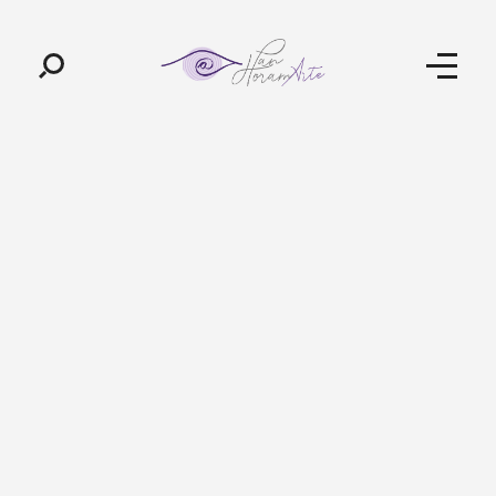
Pan-Horamarte - Porque vida é arte. Porque viajamos nessa poética
Porque vida é arte! Porque viajamos nessa poética