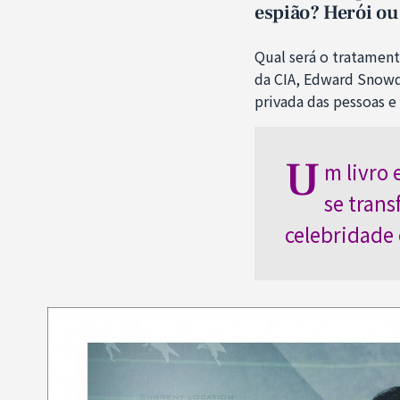
espião? Herói ou
Qual será o tratament
da CIA, Edward Snowd
privada das pessoas 
U
m livro 
se tran
celebridade 