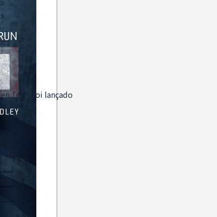
n 16’ já foi lançado