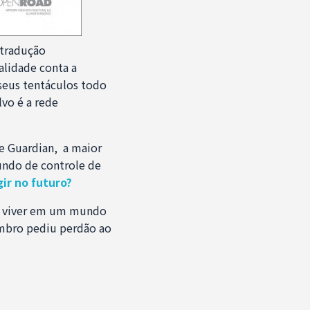
tradução
alidade conta a
seus tentáculos todo
lvo é a rede
he Guardian, a maior
undo de controle de
ir no futuro?
ro viver em um mundo
embro pediu perdão ao