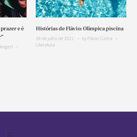
prazer e é
Histórias de Flávio: Olímpica piscina
r”
28 de julho de 2021
by
Flávio Cunha
Literatura
Weigert