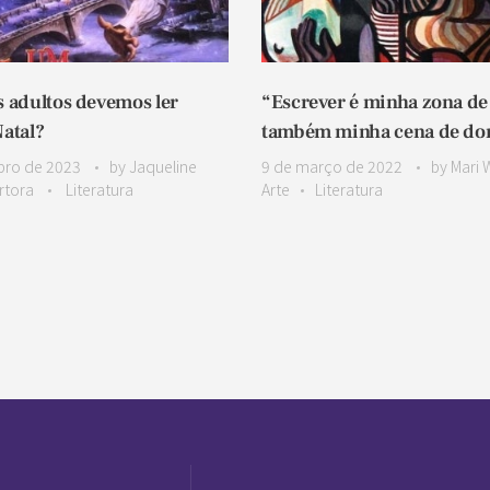
s adultos devemos ler
“Escrever é minha zona de 
Natal?
também minha cena de do
bro de 2023
by
Jaqueline
9 de março de 2022
by
Mari 
artora
Literatura
Arte
Literatura