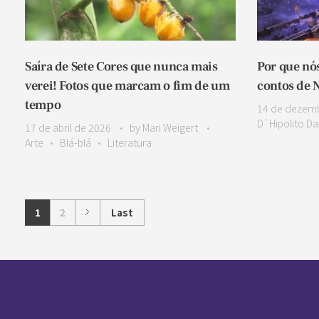
Saíra de Sete Cores que nunca mais
Por que nó
verei! Fotos que marcam o fim de um
contos de 
tempo
14 de dezem
D`Hipolito D
17 de abril de 2026
by
Mari Weigert
Arte
Blá-blá
Literatura
1
2
Last
Pan-Horamarte - Porque vida é arte. Porque viajamos nessa poética
Porque vida é arte! Porque viajamos nessa poética