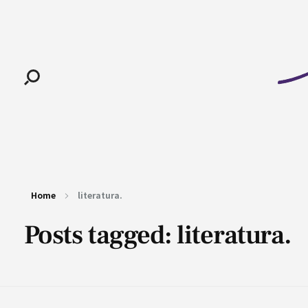
Pan-Horamarte - Porque vida é arte. Porque viajamos nessa poética
Porque vida é arte! Porque viajamos nessa poética
Home
literatura.
Posts tagged: literatura.