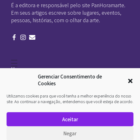
É a editora e responsável pelo site PanHoramarte.
Em seus artigos escreve sobre lugares, eventos,
pessoas, histórias, com o olhar da arte.
Home
Literatura
Gerenciar Consentimento de
Viagens
Legado
Cookies
Blá-blá
Arte
Utilizamos cookies para que você tenha a melhor experiência do nosso
Quem somos
O que é arte
site. Ao continuar a navegação, entendemos que você esteja de acordo.
DesignSocial
InternetArt
Aceitar
Política de Privacidade
© 2026 Pan-Horamarte - Porque vida é arte. Porque
Negar
viajamos nessa poética. Todos os direitos reservados