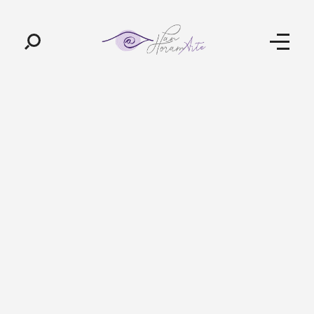
Pan-Horamarte - Porque vida é arte. Porque viajamos nessa poética
Porque vida é arte! Porque viajamos nessa poética