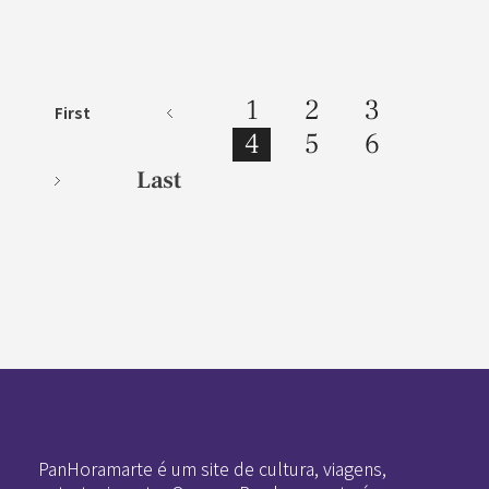
1
2
3
First
4
5
6
Last
Pan-Horamarte - Porque vida é arte. Porque viajamos nessa poética
Porque vida é arte! Porque viajamos nessa poética
PanHoramarte é um site de cultura, viagens,