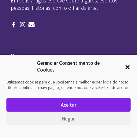
Em seus artigos escreve sobre lugares, eventos,
pessoas, histórias, com o olhar da arte.
Home
Literatura
Gerenciar Consentimento de
Viagens
Legado
Cookies
Blá-blá
Arte
Utilizamos cookies para que você tenha a melhor experiência do nosso
Quem somos
O que é arte
site. Ao continuar a navegação, entendemos que você esteja de acordo.
DesignSocial
InternetArt
Aceitar
Política de Privacidade
© 2026 Pan-Horamarte - Porque vida é arte. Porque
Negar
viajamos nessa poética. Todos os direitos reservados