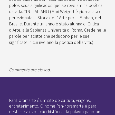
pelos seus significados que se revelam na poética
da vida. *IN ITALIANO (Mari Weigert è giornalista e
perfezionata in Storia dell' Arte per la Embap, del
Brasile. Durante un anno è stato alunna di Critica
d'Arte, alla Sapienza Università di Roma. Crede nelle
parole ben scritte che seducono per le sue
significate in cui rivelano la poetica della vita.).
Comments are closed.
Pan-Horamarte - Porque vida é arte. Porque viajamos nessa poética
Porque vida é arte! Porque viajamos nessa poética
PanHoramarte é um site de cultura, viagens,
entretenimento. O nome Pan-horamarte é para
destacar a evolução histórica da palavra panorama