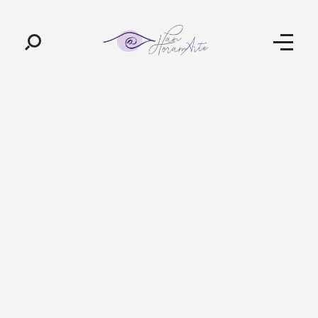
Pan-Horamarte - Porque vida é arte. Porque viajamos nessa poética
Porque vida é arte! Porque viajamos nessa poética