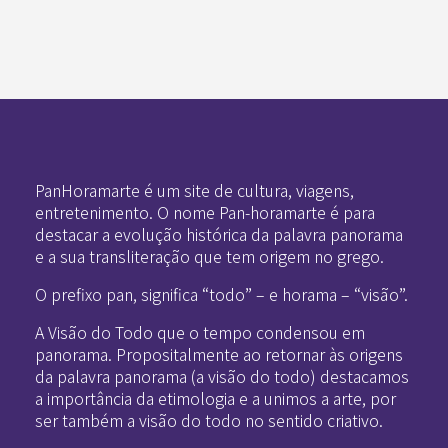
Pan-Horamarte - Porque vida é arte. Porque viajamos nessa poética
Porque vida é arte! Porque viajamos nessa poética
PanHoramarte é um site de cultura, viagens,
entretenimento. O nome Pan-horamarte é para
destacar a evolução histórica da palavra panorama
e a sua transliteração que tem origem no grego.
O prefixo pan, significa “todo” – e horama – “visão”.
A Visão do Todo que o tempo condensou em
panorama. Propositalmente ao retornar às origens
da palavra panorama (a visão do todo) destacamos
a importância da etimologia e a unimos a arte, por
ser também a visão do todo no sentido criativo.