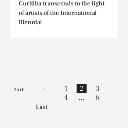
Curitiba transcends to the light
of artists of the International
Biennial
1
2
3
First
4
...
6
Last