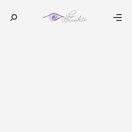
Pan-Horamarte - Porque vida é arte. Porque viajamos nessa poética
Porque vida é arte! Porque viajamos nessa poética