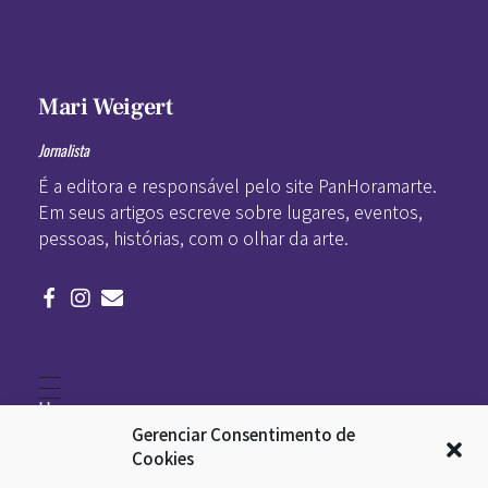
Mari Weigert
Jornalista
É a editora e responsável pelo site PanHoramarte.
Em seus artigos escreve sobre lugares, eventos,
pessoas, histórias, com o olhar da arte.
Home
Literatura
Gerenciar Consentimento de
Viagens
Legado
Cookies
Blá-blá