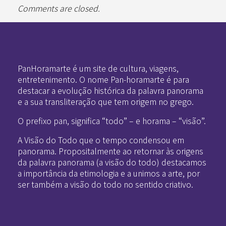
Comments are closed.
Pan-Horamarte - Porque vida é arte. Porque viajamos nessa poética
Porque vida é arte! Porque viajamos nessa poética
PanHoramarte é um site de cultura, viagens,
entretenimento. O nome Pan-horamarte é para
destacar a evolução histórica da palavra panorama
e a sua transliteração que tem origem no grego.
O prefixo pan, significa “todo” – e horama – “visão”.
A Visão do Todo que o tempo condensou em
panorama. Propositalmente ao retornar às origens
da palavra panorama (a visão do todo) destacamos
a importância da etimologia e a unimos a arte, por
ser também a visão do todo no sentido criativo.