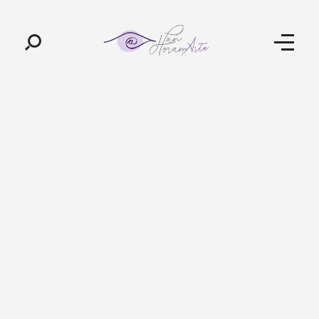
Pan-Horamarte - Porque vida é arte. Porque viajamos nessa poética
Porque vida é arte! Porque viajamos nessa poética