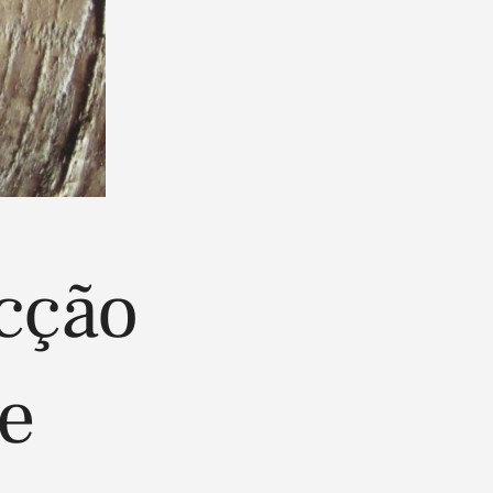
cção
de