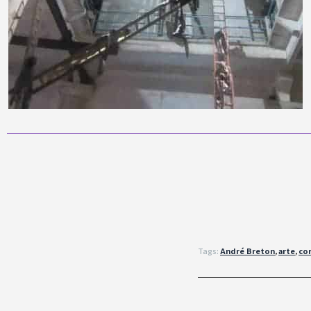
Tags:
André Breton
,
arte
,
co