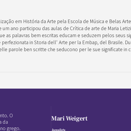
lização em História da Arte pela Escola de Música e Belas Arte
um ano participou das aulas de Crítica de arte de Maria Letizia
ue as palavras bem escritas educam e seduzem pelos seus sign
 perfezionata in Storia dell' Arte per la Embap, del Brasile. Dur
le parole ben scritte che seducono per le sue significate in cui
nto. O
Mari Weigert
a da
 no grego.
Jornalista