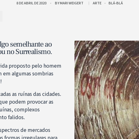
8 DE ABRIL DE 2020
BY
MARI WEIGERT
ARTE
BLÁ-BLÁ
algo semelhante ao
ou no Surrealismo.
 vida proposto pelo homem
ram em algumas sombrias
!
das as ruínas das cidades.
 que podem provocar as
ruínas, complexos
to falidos.
espectros de mercados
s formas irregulares para