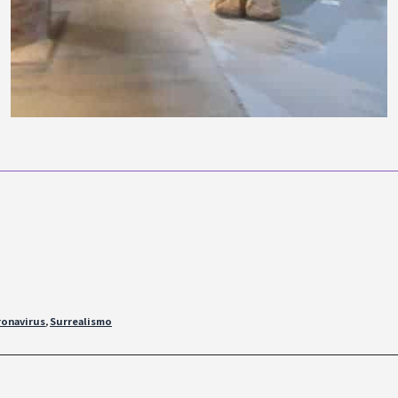
ronavirus
,
Surrealismo