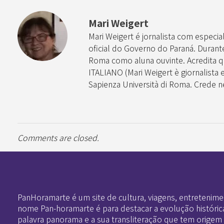
Mari Weigert
Mari Weigert é jornalista com especia
oficial do Governo do Paraná. Durante 
Roma como aluna ouvinte. Acredita q
ITALIANO (Mari Weigert è giornalista e
Sapienza Università di Roma. Crede nel
Comments are closed.
Pan-Horamarte - Porque vida é arte. Porque viajamos nessa poética
Porque vida é arte! Porque viajamos nessa poética
PanHoramarte é um site de cultura, viagens, entretenime
nome Pan-horamarte é para destacar a evolução históric
palavra panorama e a sua transliteração que tem origem