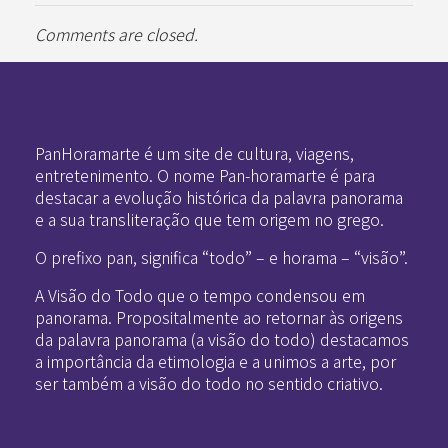
Comments are closed.
Pan-Horamarte - Porque vida é arte. Porque viajamos nessa poética
Porque vida é arte! Porque viajamos nessa poética
PanHoramarte é um site de cultura, viagens,
entretenimento. O nome Pan-horamarte é para
destacar a evolução histórica da palavra panorama
e a sua transliteração que tem origem no grego.
O prefixo pan, significa “todo” – e horama – “visão”.
A Visão do Todo que o tempo condensou em
panorama. Propositalmente ao retornar às origens
da palavra panorama (a visão do todo) destacamos
a importância da etimologia e a unimos a arte, por
ser também a visão do todo no sentido criativo.