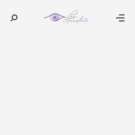
Pan-Horamarte - Porque vida é arte. Porque viajamos nessa poética
Porque vida é arte! Porque viajamos nessa poética