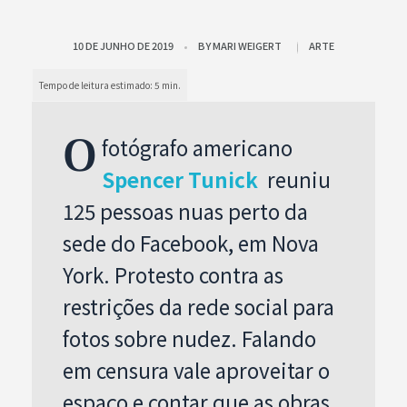
10 DE JUNHO DE 2019
BY
MARI WEIGERT
ARTE
O
fotógrafo americano
Spencer Tunick
reuniu
125 pessoas nuas perto da
sede do Facebook, em Nova
York. Protesto contra as
restrições da rede social para
fotos sobre nudez. Falando
em censura vale aproveitar o
espaço e contar que as obras