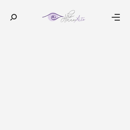
Pan-Horamarte - Porque vida é arte. Porque viajamos nessa poética
Porque vida é arte! Porque viajamos nessa poética