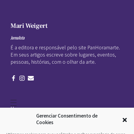
Mari Weigert
Jornalista
É a editora e responsável pelo site PanHoramarte.
Em seus artigos escreve sobre lugares, eventos,
pessoas, histórias, com o olhar da arte.
Home
Literatura
Gerenciar Consentimento de
Viagens
Legado
Cookies
Blá-blá
Arte