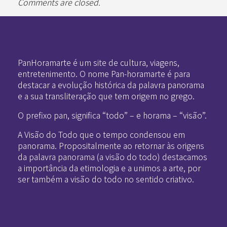
Comments are closed.
Pan-Horamarte - Porque vida é arte. Porque viajamos nessa poética
Porque vida é arte! Porque viajamos nessa poética
PanHoramarte é um site de cultura, viagens,
entretenimento. O nome Pan-horamarte é para
destacar a evolução histórica da palavra panorama
e a sua transliteração que tem origem no grego.
O prefixo pan, significa “todo” – e horama – “visão”.
A Visão do Todo que o tempo condensou em
panorama. Propositalmente ao retornar às origens
da palavra panorama (a visão do todo) destacamos
a importância da etimologia e a unimos a arte, por
ser também a visão do todo no sentido criativo.