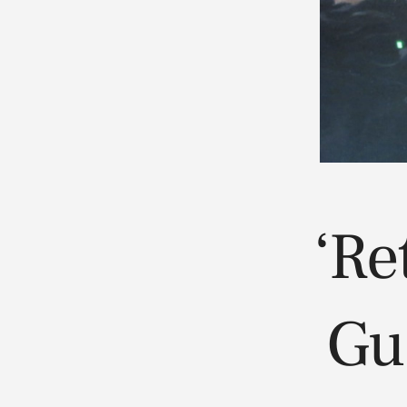
‘Re
Gu