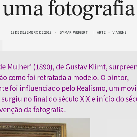
uma fotografia
18 DE DEZEMBRO DE 2018
BY
MARI WEIGERT
ARTE
VIAGENS
de Mulher’ (1890), de Gustav Klimt, surpree
ão como foi retratada a modelo. O pintor,
te foi influenciado pelo Realismo, um mov
 surgiu no final do século XIX e início do séc
venção da fotografia.