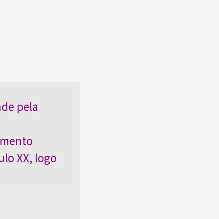
nde pela
imento
ulo XX, logo