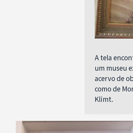
A tela encon
um museu ex
acervo de o
como de Mone
Klimt.