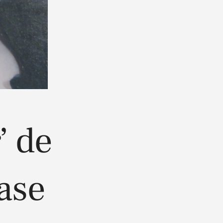
’ de
ase