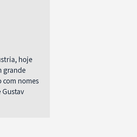
stria, hoje
m grande
no com nomes
e Gustav