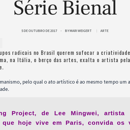
Série Bienal
5 DE OUTUBRO DE 2017
BY
MARI WEIGERT
ARTE
upos radicais no Brasil querem sufocar a criatividad
ma, na Itália, o berço das artes, exalta o artista pel
e.
umanismo, pelo qual o ato artístico é ao mesmo tempo um at
ade.
g Project, de Lee Mingwei, artista
e que hoje vive em Paris, convida os v