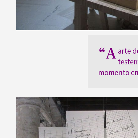
“A
arte d
teste
momento em 