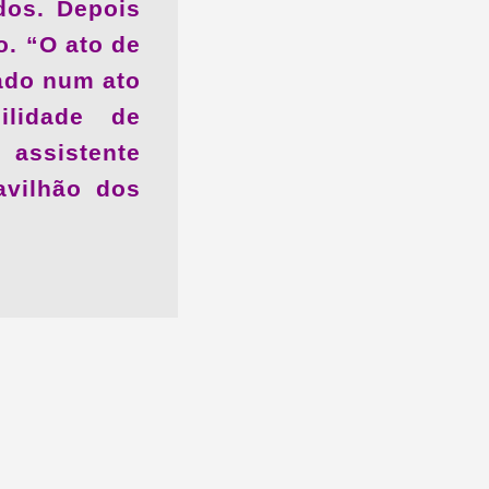
dos. Depois
. “O ato de
mado num ato
bilidade de
assistente
avilhão dos