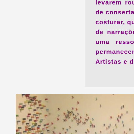
levarem ro
de consert
costurar, q
de narraçõ
uma resso
permanecem
Artistas e 