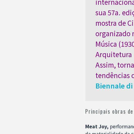
internaciona
sua 57a. edi
mostra de Ci
organizado n
Música (1930
Arquitetura 
Assim, torna
tendências c
Biennale di
Principais obras d
Meat Joy,
performance
da materialidade da c