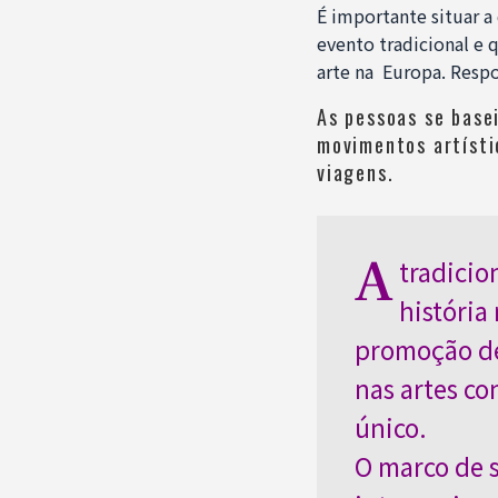
É importante situar a
evento tradicional e 
arte na Europa. Respo
As pessoas se base
movimentos artísti
viagens.
A
tradicio
história
promoção de 
nas artes c
único.
O marco de 