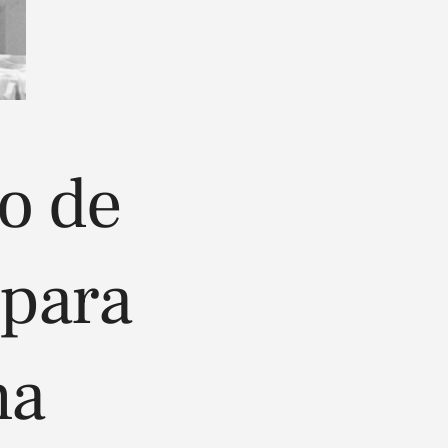
o de
 para
na