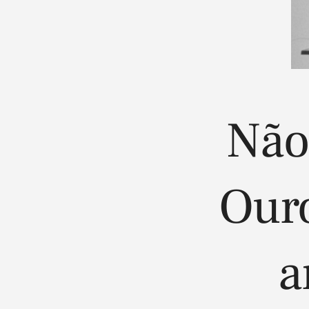
Não
Ouro
a