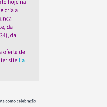
até hoje na
e cria a
nunca
te, da
34), da
 oferta de
te: site
La
ista como celebração