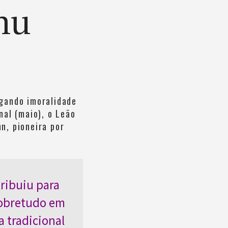
nu
gando imoralidade
nal (maio), o Leão
n, pioneira por
tribuiu para
sobretudo em
a tradicional