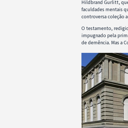
Hildbrand Gurlitt, qu
faculdades mentais q
controversa coleção a
O testamento, redig
impugnado pela prima
de demência. Mas a C