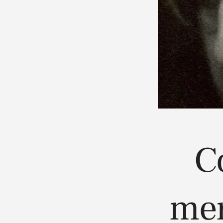
C
mer