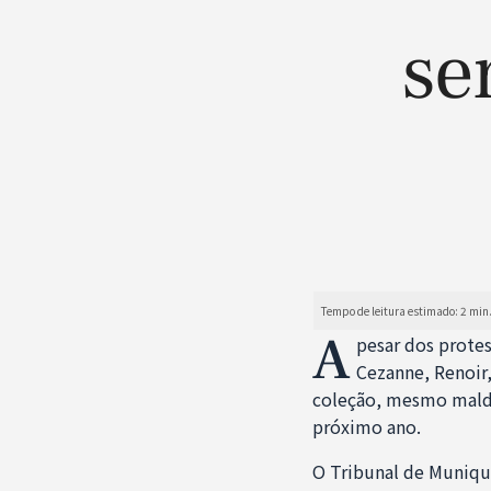
se
A
pesar dos protes
Cezanne, Renoir,
coleção, mesmo maldit
próximo ano.
O Tribunal de Munique