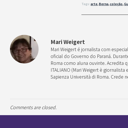
Tags:
arte
,
Berna
,
coleção
,
Gu
Mari Weigert
Mari Weigert é jornalista com especia
oficial do Governo do Paraná. Durante 
Roma como aluna ouvinte. Acredita q
ITALIANO (Mari Weigert è giornalista e
Sapienza Università di Roma. Crede nel
Comments are closed.
Pan-Horamarte - Porque vida é arte. Porque viajamos nessa poética
Porque vida é arte! Porque viajamos nessa poética