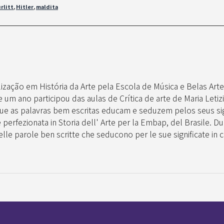
rlitt
,
Hitler
,
maldita
lização em História da Arte pela Escola de Música e Belas Arte
um ano participou das aulas de Crítica de arte de Maria Letizia
ue as palavras bem escritas educam e seduzem pelos seus sign
 perfezionata in Storia dell' Arte per la Embap, del Brasile. Dur
le parole ben scritte che seducono per le sue significate in cui