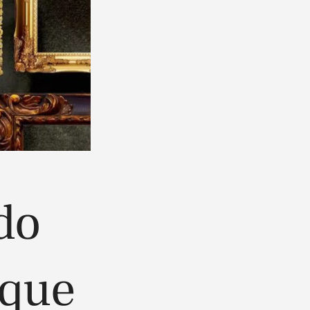
do
 que