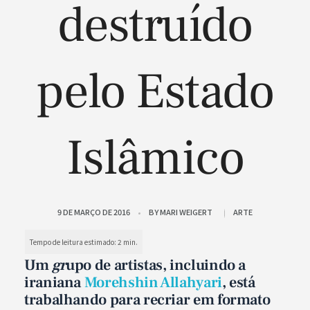
destruído
pelo Estado
Islâmico
9 DE MARÇO DE 2016
BY
MARI WEIGERT
ARTE
Um
gr
upo de artistas, incluindo a
iraniana
Morehshin Allahyari
, está
trabalhando para recriar em formato