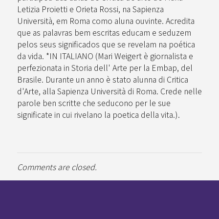
Letizia Proietti e Orieta Rossi, na Sapienza
Università, em Roma como aluna ouvinte. Acredita
que as palavras bem escritas educam e seduzem
pelos seus significados que se revelam na poética
da vida. *IN ITALIANO (Mari Weigert è giornalista e
perfezionata in Storia dell' Arte per la Embap, del
Brasile. Durante un anno è stato alunna di Critica
d'Arte, alla Sapienza Università di Roma. Crede nelle
parole ben scritte che seducono per le sue
significate in cui rivelano la poetica della vita.).
Comments are closed.
Pan-Horamarte - Porque vida é arte. Porque viajamos nessa poética
Porque vida é arte! Porque viajamos nessa poética