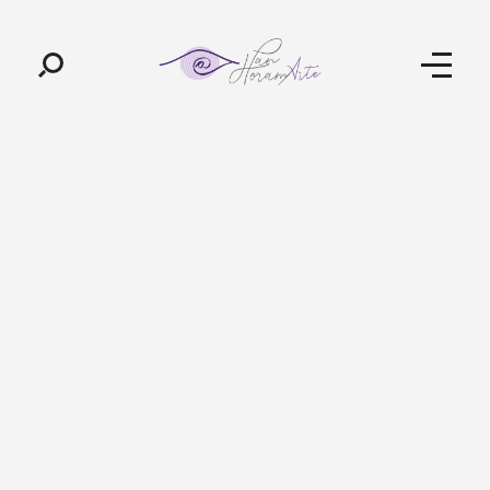
Pan-Horamarte - Porque vida é arte. Porque viajamos nessa poética
Porque vida é arte! Porque viajamos nessa poética