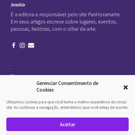
Jornalista
É a editora e responsável pelo site PanHoramarte.
Em seus artigos escreve sobre lugares, eventos,
pessoas, histórias, com o olhar da arte.
Home
Literatura
Gerenciar Consentimento de
Viagens
Legado
Cookies
Blá-blá
Arte
Utilizamos cookies para que você tenha a melhor experiência do nosso
Quem somos
O que é arte
site. Ao continuar a navegação, entendemos que você esteja de acordo.
DesignSocial
InternetArt
Aceitar
Política de Privacidade
© 2026 Pan-Horamarte - Porque vida é arte. Porque