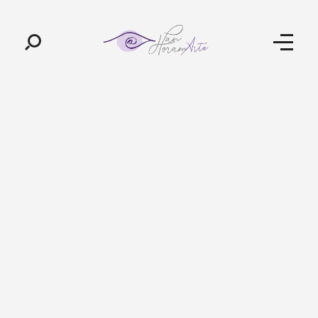
Pan-Horamarte - Porque vida é arte. Porque viajamos nessa poética
Porque vida é arte! Porque viajamos nessa poética