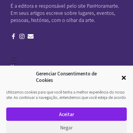
É a editora e responsável pelo site PanHoramarte.
Em seus artigos escreve sobre lugares, eventos,
pessoas, histórias, com o olhar da arte.
Home
Literatura
Gerenciar Consentimento de
Viagens
Legado
Cookies
Blá-blá
Arte
Utilizamos cookies para que você tenha a melhor experiência do nosso
Quem somos
O que é arte
site. Ao continuar a navegação, entendemos que você esteja de acordo.
DesignSocial
InternetArt
Aceitar
Política de Privacidade
© 2026 Pan-Horamarte - Porque vida é arte. Porque
Negar
viajamos nessa poética. Todos os direitos reservados