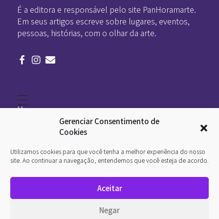
É a editora e responsável pelo site PanHoramarte.
Em seus artigos escreve sobre lugares, eventos,
pessoas, histórias, com o olhar da arte.
Home
Literatura
Gerenciar Consentimento de
Viagens
Legado
Cookies
Blá-blá
Arte
Utilizamos cookies para que você tenha a melhor experiência do nosso
Quem somos
O que é arte
site. Ao continuar a navegação, entendemos que você esteja de acordo.
DesignSocial
InternetArt
Aceitar
Política de Privacidade
© 2026 Pan-Horamarte - Porque vida é arte. Porque
Negar
viajamos nessa poética. Todos os direitos reservados