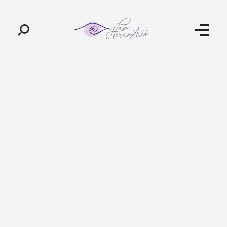
Pan-Horamarte - Porque vida é arte. Porque viajamos nessa poética
Porque vida é arte! Porque viajamos nessa poética