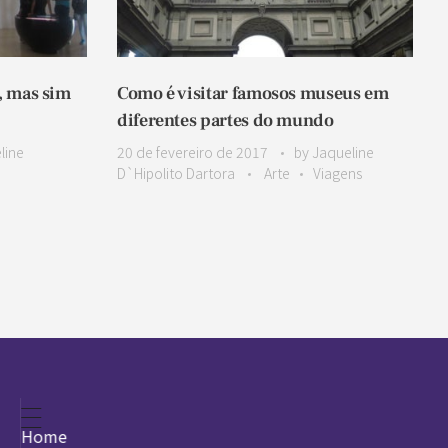
, mas sim
Como é visitar famosos museus em
diferentes partes do mundo
line
20 de fevereiro de 2017
by
Jaqueline
D`Hipolito Dartora
Arte
Viagens
Home