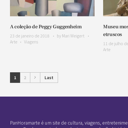
A coleção de Peggy Guggenheim
Museu most
etruscos
23 de janeiro de 2018
by
Mari Weigert
Arte
Viagens
11 de julho d
Arte
1
2
Last
Pan-Horamarte - Porque vida é arte. Porque viajamos nessa poética
Porque vida é arte! Porque viajamos nessa poética
PanHoramarte é um site de cultura, viagens, entretenime