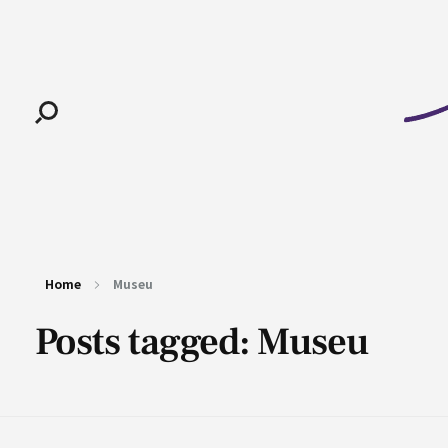
Pan-Horamarte - Porque vida é arte. Porque viajamos nessa poética
Porque vida é arte! Porque viajamos nessa poética
Home
Museu
Posts tagged: Museu