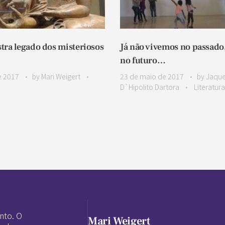
ra legado dos misteriosos
Já não vivemos no passado
no futuro…
e 2017
by
Mari Weigert
23 de maio de 2017
by
Jaque
D`Hipolito Dartora
Literatura
nto. O
Mari Weigert