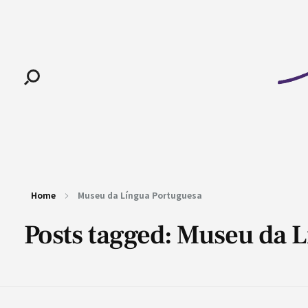
Pan-Horamarte - Porque vida é arte. Porque viajamos nessa poética
Porque vida é arte! Porque viajamos nessa poética
Home
Museu da Língua Portuguesa
Posts tagged: Museu da 