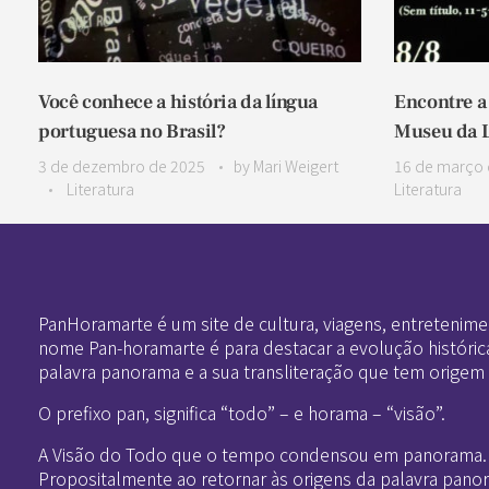
Você conhece a história da língua
Encontre a
portuguesa no Brasil?
Museu da L
3 de dezembro de 2025
by
Mari Weigert
16 de março 
Literatura
Literatura
Pan-Horamarte - Porque vida é arte. Porque viajamos nessa poética
Porque vida é arte! Porque viajamos nessa poética
PanHoramarte é um site de cultura, viagens, entretenime
nome Pan-horamarte é para destacar a evolução históric
palavra panorama e a sua transliteração que tem origem
O prefixo pan, significa “todo” – e horama – “visão”.
A Visão do Todo que o tempo condensou em panorama.
Propositalmente ao retornar às origens da palavra pano