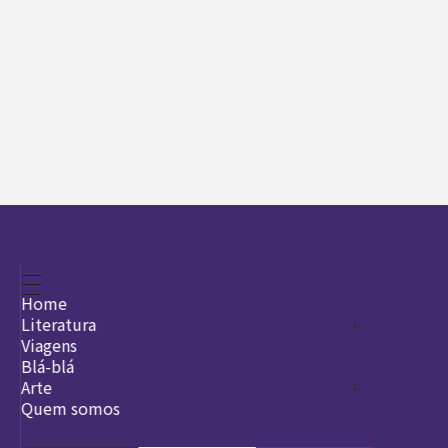
Home
Literatura
Viagens
Legado
Blá-blá
Arte
Quem somos
O que é arte
DesignSocial
InternetArt