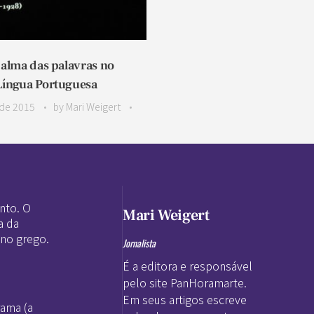
 alma das palavras no
íngua Portuguesa
de 2015
by
Mari Weigert
nto. O
Mari Weigert
a da
 no grego.
Jornalista
É a editora e responsável
pelo site PanHoramarte.
Em seus artigos escreve
rama (a