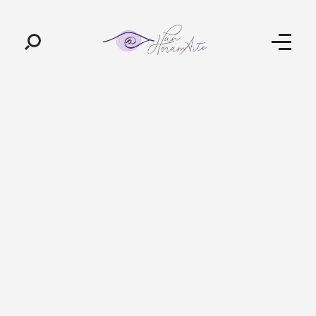
Pan-Horamarte - Porque vida é arte. Porque viajamos nessa poética
Porque vida é arte! Porque viajamos nessa poética