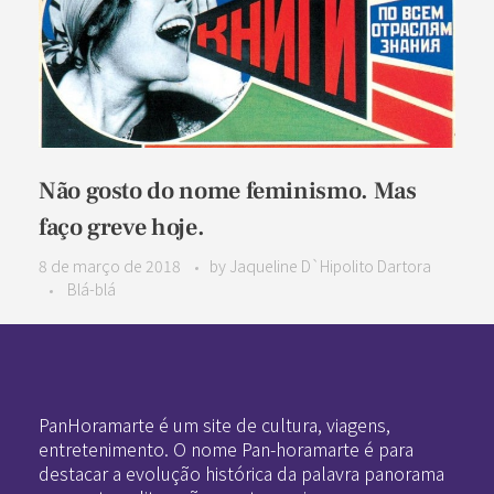
Não gosto do nome feminismo. Mas
faço greve hoje.
8 de março de 2018
by
Jaqueline D`Hipolito Dartora
Blá-blá
Pan-Horamarte - Porque vida é arte. Porque viajamos nessa poética
Porque vida é arte! Porque viajamos nessa poética
PanHoramarte é um site de cultura, viagens,
entretenimento. O nome Pan-horamarte é para
destacar a evolução histórica da palavra panorama