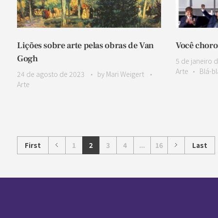
Lições sobre arte pelas obras de Van
Você chor
Gogh
5 de janeiro 
Arte
Blá-bl
24 de agosto de 2023
by
Mari Weigert
Arte
First
1
2
3
4
...
16
Last
Pan-Horamarte - Porque vida é arte. Porque viajamos nessa poética
Porque vida é arte! Porque viajamos nessa poética