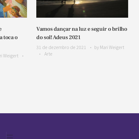
e
Vamos dançar na luz e seguir o brilho
 toca o
do sol! Adeus 2021
31 de dezembro de 2021
by
Mari Weigert
Arte
ri Weigert