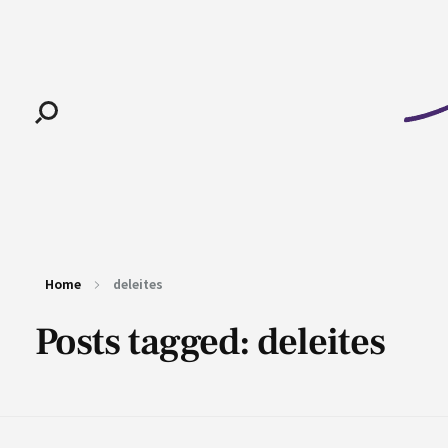
Pan-Horamarte - Porque vida é arte. Porque viajamos nessa poética
Porque vida é arte! Porque viajamos nessa poética
Home
deleites
Posts tagged: deleites