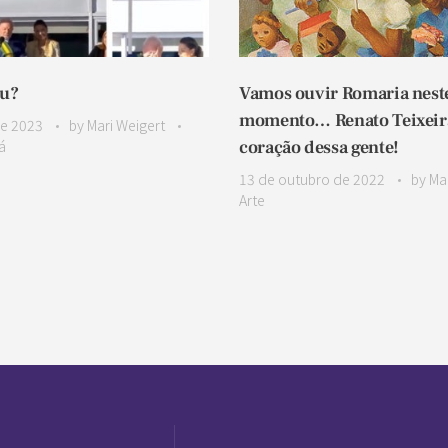
ou?
Vamos ouvir Romaria nest
momento… Renato Teixeira
de 2023
by
Mari Weigert
á
coração dessa gente!
13 de outubro de 2022
by
Ma
Arte