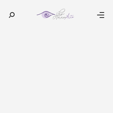
Pan-Horamarte - Porque vida é arte. Porque viajamos nessa poética
Porque vida é arte! Porque viajamos nessa poética