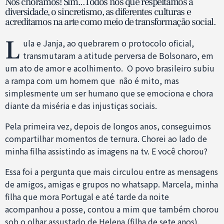
Nós choramos! Sim...Todos nós que respeitamos a
diversidade, o sincretismo, as diferentes culturas e
acreditamos na arte como meio de transformação social.
L
ula e Janja, ao quebrarem o protocolo oficial,
transmutaram a atitude perversa de Bolsonaro, em
um ato de amor e acolhimento. O povo brasileiro subiu
a rampa com um homem que não é mito, mas
simplesmente um ser humano que se emociona e chora
diante da miséria e das injustiças sociais.
Pela primeira vez, depois de longos anos, conseguimos
compartilhar momentos de ternura. Chorei ao lado de
minha filha assistindo as imagens na tv. E você chorou?
Essa foi a pergunta que mais circulou entre as mensagens
de amigos, amigas e grupos no whatsapp. Marcela, minha
filha que mora Portugal e até tarde da noite
acompanhou a posse, contou a mim que também chorou
sob o olhar assustado de Helena (filha de sete anos).