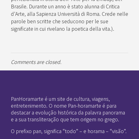
Brasile. Durante un anno è stato alunna di Critica
d'Arte, alla Sapienza Università di Roma. Crede nelle
parole ben scritte che seducono per le sue
significate in cui rivelano la poetica della vita.).
Comments are closed.
Pan-Horamarte - Porque vida é arte. Porque viajamos nessa poética
Porque vida é arte! Porque viajamos nessa poética
PanHoramarte é um site de cultura, viagens,
entretenimento. O nome Pan-horamarte é para
destacar a evolução histórica da palavra panorama
e a sua transliteração que tem origem no grego.
O prefixo pan, significa “todo” – e horama – “visão”.