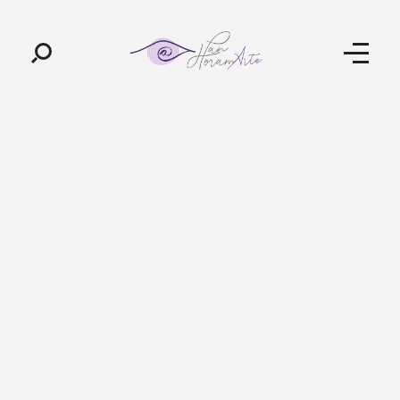
Pan-Horamarte - Porque vida é arte. Porque viajamos nessa poética
Porque vida é arte! Porque viajamos nessa poética