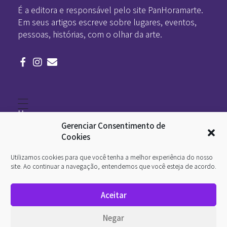
É a editora e responsável pelo site PanHoramarte.
Em seus artigos escreve sobre lugares, eventos,
pessoas, histórias, com o olhar da arte.
Home
Literatura
Gerenciar Consentimento de
Viagens
Legado
Cookies
Blá-blá
Arte
Utilizamos cookies para que você tenha a melhor experiência do nosso
Quem somos
O que é arte
site. Ao continuar a navegação, entendemos que você esteja de acordo.
DesignSocial
InternetArt
Aceitar
Política de Privacidade
© 2026 Pan-Horamarte - Porque vida é arte. Porque
Negar
viajamos nessa poética. Todos os direitos reservados