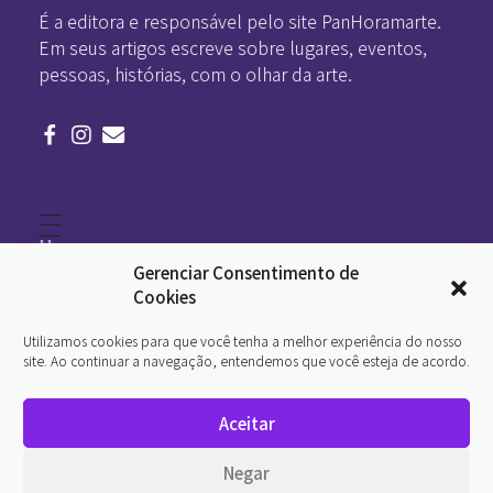
É a editora e responsável pelo site PanHoramarte.
Em seus artigos escreve sobre lugares, eventos,
pessoas, histórias, com o olhar da arte.
Home
Literatura
Gerenciar Consentimento de
Viagens
Legado
Cookies
Blá-blá
Arte
Utilizamos cookies para que você tenha a melhor experiência do nosso
Quem somos
O que é arte
site. Ao continuar a navegação, entendemos que você esteja de acordo.
DesignSocial
InternetArt
Aceitar
Política de Privacidade
© 2026 Pan-Horamarte - Porque vida é arte. Porque
Negar
viajamos nessa poética. Todos os direitos reservados