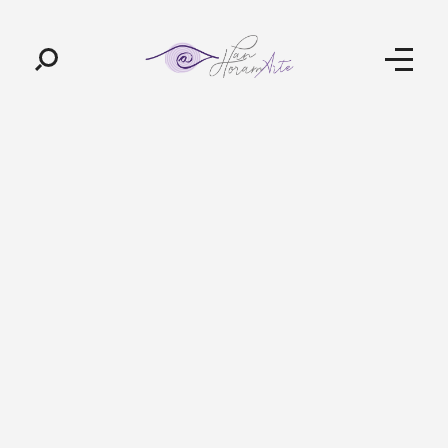
Pan-Horamarte - Porque vida é arte. Porque viajamos nessa poética
Porque vida é arte! Porque viajamos nessa poética