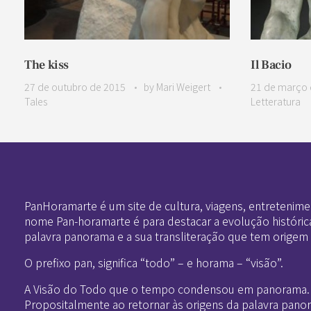
The kiss
Il Bacio
27 de outubro de 2015
by
Mari Weigert
21 de março 
Tales
Letteratura
Pan-Horamarte - Porque vida é arte. Porque viajamos nessa poética
Porque vida é arte! Porque viajamos nessa poética
PanHoramarte é um site de cultura, viagens, entretenime
nome Pan-horamarte é para destacar a evolução históric
palavra panorama e a sua transliteração que tem origem
O prefixo pan, significa “todo” – e horama – “visão”.
A Visão do Todo que o tempo condensou em panorama.
Propositalmente ao retornar às origens da palavra pano