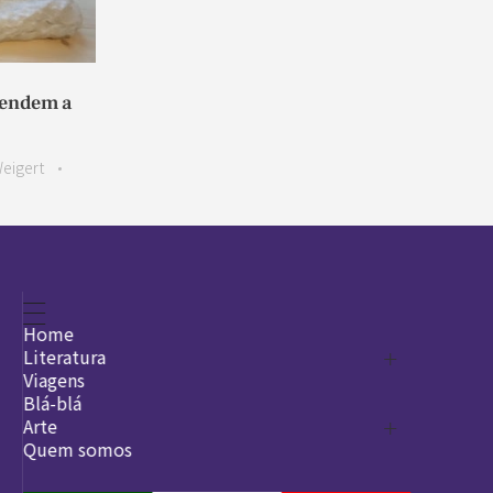
cendem a
Weigert
Home
Literatura
Viagens
Legado
Blá-blá
Arte
Quem somos
O que é arte
DesignSocial
InternetArt