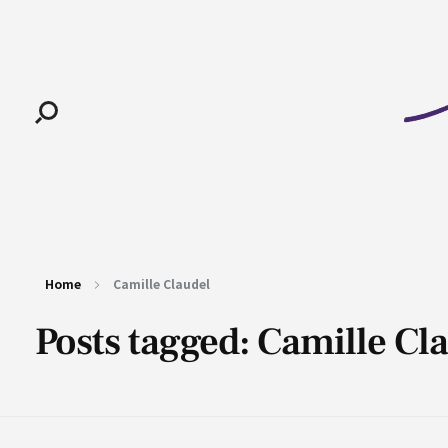
Pan-Horamarte - Porque vida é arte. Porque viajamos nessa poética
Porque vida é arte! Porque viajamos nessa poética
Home
Camille Claudel
Posts tagged: Camille Cl