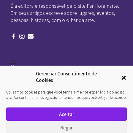
É a editora e responsável pelo site PanHoramarte.
Em seus artigos escreve sobre lugares, eventos,
pessoas, histórias, com o olhar da arte.
Home
Literatura
Gerenciar Consentimento de
Viagens
Legado
Cookies
Blá-blá
Arte
Utilizamos cookies para que você tenha a melhor experiência do nosso
Quem somos
O que é arte
site. Ao continuar a navegação, entendemos que você esteja de acordo.
DesignSocial
InternetArt
Aceitar
Política de Privacidade
© 2026 Pan-Horamarte - Porque vida é arte. Porque
Negar
viajamos nessa poética. Todos os direitos reservados