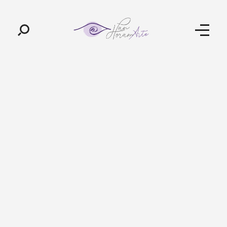
Pan-Horamarte - Porque vida é arte. Porque viajamos nessa poética
Porque vida é arte! Porque viajamos nessa poética