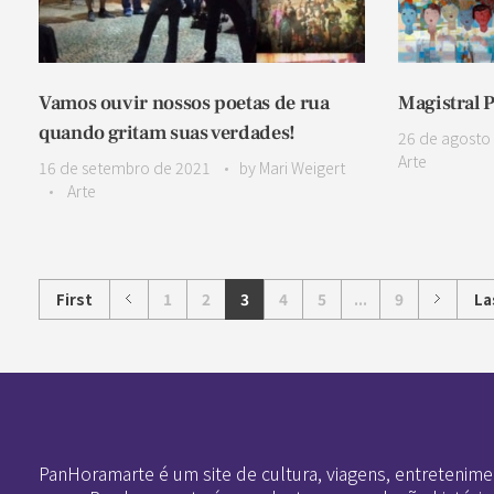
Vamos ouvir nossos poetas de rua
Magistral P
quando gritam suas verdades!
26 de agosto
Arte
16 de setembro de 2021
by
Mari Weigert
Arte
First
1
2
3
4
5
...
9
La
Pan-Horamarte - Porque vida é arte. Porque viajamos nessa poética
Porque vida é arte! Porque viajamos nessa poética
PanHoramarte é um site de cultura, viagens, entretenime