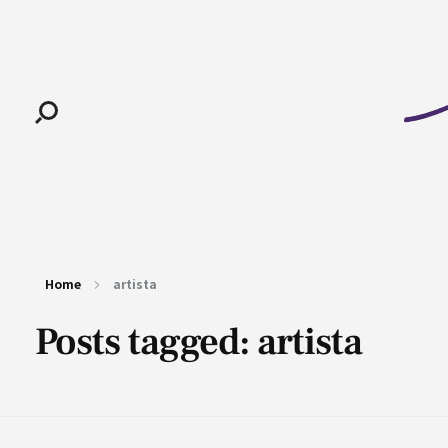
Pan-Horamarte - Porque vida é arte. Porque viajamos nessa poética
Porque vida é arte! Porque viajamos nessa poética
Home
artista
Posts tagged: artista