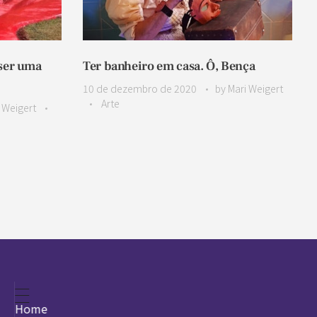
 ser uma
Ter banheiro em casa. Ô, Bença
10 de dezembro de 2020
by
Mari Weigert
Arte
 Weigert
Home