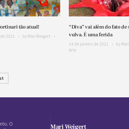
ortinari tão atual!
“Diva” vai além do fato de
vulva. É uma ferida
 de 2021
by
Mari Weigert
14 de janeiro de 2021
by
Mari
Arte
st
nto. O
Mari Weigert