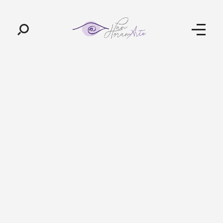
Pan-Horamarte - Porque vida é arte. Porque viajamos nessa poética
Porque vida é arte! Porque viajamos nessa poética