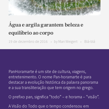
Água e argila garantem beleza e
equilíbrio ao corpo
19 de dezembro de 2016
by
Mari Weigert
Blá-blá
Pan-Horamarte - Porque vida é arte. Porque viajamos nessa poética
Porque vida é arte! Porque viajamos nessa poética
PanHoramarte é um site de cultura, viagens,
entretenimento. O nome Pan-horamarte é para
destacar a evolução histórica da palavra panorama
e a sua transliteração que tem origem no grego.
O prefixo pan, significa “todo” – e horama – “visão”.
A Visão do Todo que o tempo condensou em