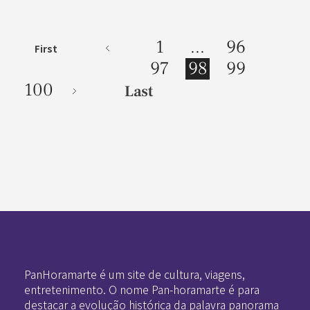
1
...
96
First
97
98
99
100
Last
Pan-Horamarte - Porque vida é arte. Porque viajamos nessa poética
Porque vida é arte! Porque viajamos nessa poética
PanHoramarte é um site de cultura, viagens,
entretenimento. O nome Pan-horamarte é para
destacar a evolução histórica da palavra panorama