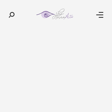
Pan-Horamarte - Porque vida é arte. Porque viajamos nessa poética
Porque vida é arte! Porque viajamos nessa poética