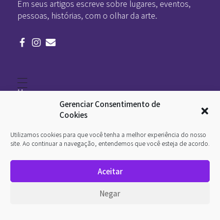
Em seus artigos escreve sobre lugares, eventos,
pessoas, histórias, com o olhar da arte.
Home
Literatura
Gerenciar Consentimento de
Viagens
Legado
Cookies
Blá-blá
Arte
Utilizamos cookies para que você tenha a melhor experiência do nosso
Quem somos
O que é arte
site. Ao continuar a navegação, entendemos que você esteja de acordo.
DesignSocial
InternetArt
Aceitar
Política de Privacidade
© 2026 Pan-Horamarte - Porque vida é arte. Porque
Negar
viajamos nessa poética. Todos os direitos reservados