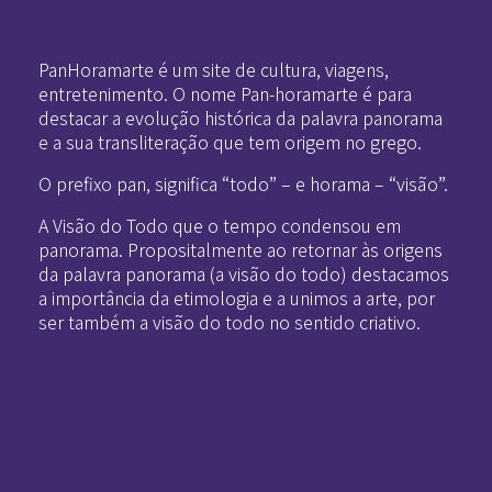
Pan-Horamarte - Porque vida é arte. Porque viajamos nessa poética
Porque vida é arte! Porque viajamos nessa poética
PanHoramarte é um site de cultura, viagens,
entretenimento. O nome Pan-horamarte é para
destacar a evolução histórica da palavra panorama
e a sua transliteração que tem origem no grego.
O prefixo pan, significa “todo” – e horama – “visão”.
A Visão do Todo que o tempo condensou em
panorama. Propositalmente ao retornar às origens
da palavra panorama (a visão do todo) destacamos
a importância da etimologia e a unimos a arte, por
ser também a visão do todo no sentido criativo.