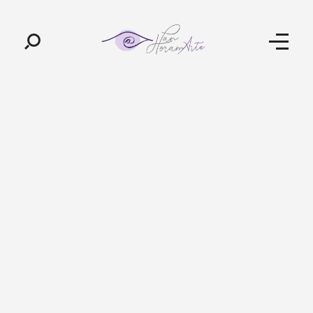
Pan-Horamarte - Porque vida é arte. Porque viajamos nessa poética
Porque vida é arte! Porque viajamos nessa poética