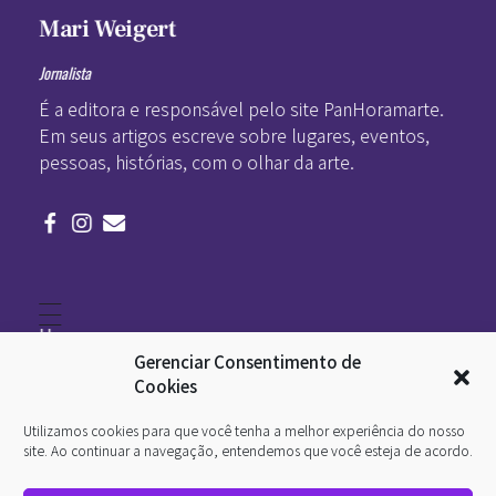
Mari Weigert
Jornalista
É a editora e responsável pelo site PanHoramarte.
Em seus artigos escreve sobre lugares, eventos,
pessoas, histórias, com o olhar da arte.
Home
Literatura
Gerenciar Consentimento de
Viagens
Legado
Cookies
Blá-blá
Arte
Utilizamos cookies para que você tenha a melhor experiência do nosso
Quem somos
O que é arte
site. Ao continuar a navegação, entendemos que você esteja de acordo.
DesignSocial
InternetArt