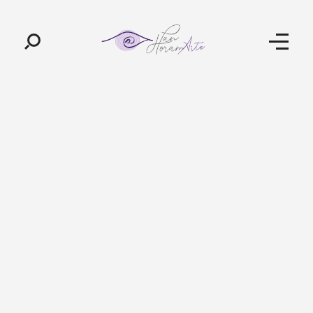
Pan-Horamarte - Porque vida é arte. Porque viajamos nessa poética
Porque vida é arte! Porque viajamos nessa poética