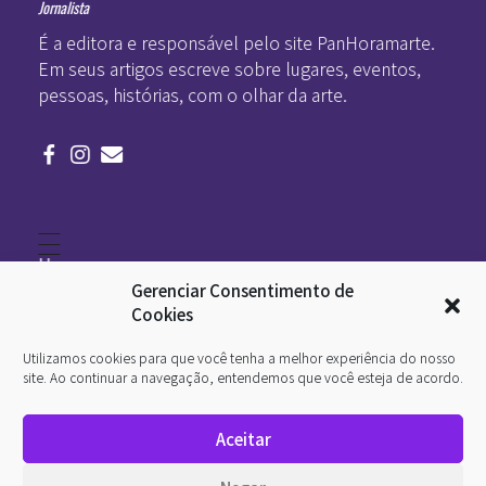
Jornalista
É a editora e responsável pelo site PanHoramarte.
Em seus artigos escreve sobre lugares, eventos,
pessoas, histórias, com o olhar da arte.
Home
Literatura
Gerenciar Consentimento de
Viagens
Legado
Cookies
Blá-blá
Arte
Utilizamos cookies para que você tenha a melhor experiência do nosso
Quem somos
O que é arte
site. Ao continuar a navegação, entendemos que você esteja de acordo.
DesignSocial
InternetArt
Aceitar
Política de Privacidade
© 2026 Pan-Horamarte - Porque vida é arte. Porque