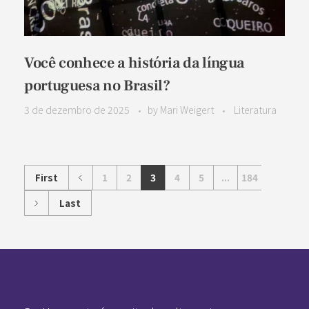
Você conhece a história da língua
portuguesa no Brasil?
3 de dezembro de 2025
by
Mari Weigert
Literatura
First
1
2
3
4
5
...
184
Last
Pan-Horamarte - Porque vida é arte. Porque viajamos nessa poética
Porque vida é arte! Porque viajamos nessa poética