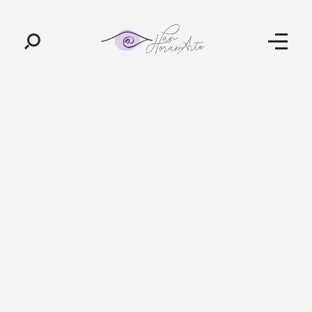
Pan-Horamarte - Porque vida é arte. Porque viajamos nessa poética
Porque vida é arte! Porque viajamos nessa poética