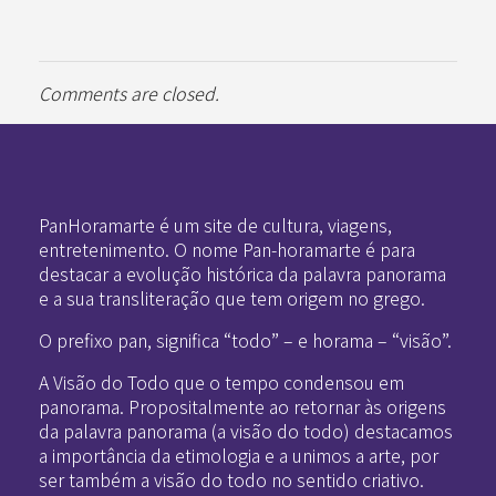
Comments are closed.
Pan-Horamarte - Porque vida é arte. Porque viajamos nessa poética
Porque vida é arte! Porque viajamos nessa poética
PanHoramarte é um site de cultura, viagens,
entretenimento. O nome Pan-horamarte é para
destacar a evolução histórica da palavra panorama
e a sua transliteração que tem origem no grego.
O prefixo pan, significa “todo” – e horama – “visão”.
A Visão do Todo que o tempo condensou em
panorama. Propositalmente ao retornar às origens
da palavra panorama (a visão do todo) destacamos
a importância da etimologia e a unimos a arte, por
ser também a visão do todo no sentido criativo.