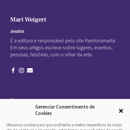
Mari Weigert
Jornalista
É a editora e responsável pelo site PanHoramarte.
Em seus artigos escreve sobre lugares, eventos,
pessoas, histórias, com o olhar da arte.
Home
Literatura
Gerenciar Consentimento de
Viagens
Legado
Cookies
Blá-blá
Arte
Utilizamos cookies para que você tenha a melhor experiência do nosso
O que é arte
site. Ao continuar a navegação, entendemos que você esteja de acordo.