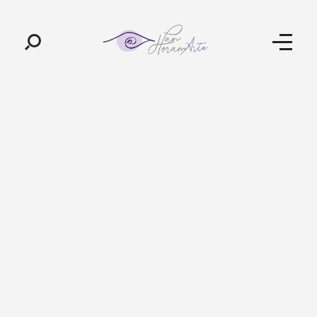
Pan-Horamarte - Porque vida é arte. Porque viajamos nessa poética
Porque vida é arte! Porque viajamos nessa poética