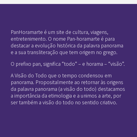
Pan-Horamarte - Porque vida é arte. Porque viajamos nessa poética
Porque vida é arte! Porque viajamos nessa poética
PanHoramarte é um site de cultura, viagens,
entretenimento. O nome Pan-horamarte é para
destacar a evolução histórica da palavra panorama
e a sua transliteração que tem origem no grego.
O prefixo pan, significa “todo” – e horama – “visão”.
A Visão do Todo que o tempo condensou em
panorama. Propositalmente ao retornar às origens
da palavra panorama (a visão do todo) destacamos
a importância da etimologia e a unimos a arte, por
ser também a visão do todo no sentido criativo.