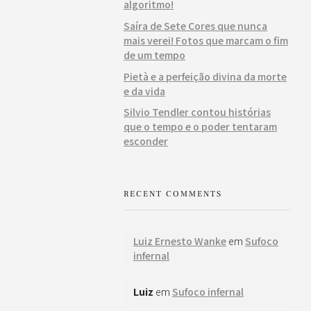
algoritmo!
Saíra de Sete Cores que nunca
mais verei! Fotos que marcam o fim
de um tempo
Pietà e a perfeição divina da morte
e da vida
Silvio Tendler contou histórias
que o tempo e o poder tentaram
esconder
RECENT COMMENTS
Luiz Ernesto Wanke
em
Sufoco
infernal
Luiz
em
Sufoco infernal