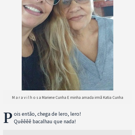
M a r a v i l h o s a Mariene Cunha E minha amada irmã Katia Cunha
P
ois então, chega de lero, lero!
Quêêêê bacalhau que nada!