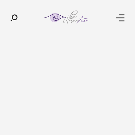
Pan-Horamarte - Porque vida é arte. Porque viajamos nessa poética
Porque vida é arte! Porque viajamos nessa poética