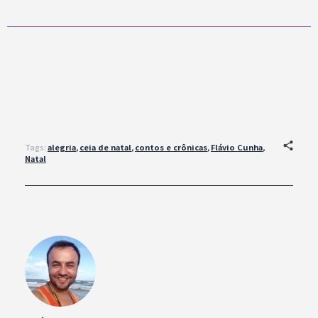
Tags:
alegria
,
ceia de natal
,
contos e crônicas
,
Flávio Cunha
,
Natal