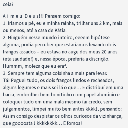
ceia?
A i m e u D e u s!!! Pensem comigo:
1. Iriamos a pé, eu e minha rainha, trilhar uns 2 km, mais
ou menos, até a casa de Kátia.
2. Ninguém nesse mundo inteiro, eeeem hipótese
alguma, podia perceber que estaríamos levando dois
frangos assados – eu estava no auge dos meus 20 anos
(eta saudade!) e, nessa época, preferia a discrição.
Hummm, moleza que eu era².
3. Sempre tem alguma coisinha a mais para levar.
Tá! Peguei tudo, os dois frangos lindos e recheados,
alguns legumes e mais sei lá o que… E distribuí em uma
bacia, embrulhei bem bonitinho com papel alumínio e
coloquei tudo em uma mala mesmo (ai credo, sem
julgamentos, limpei muito bem antes kkkk), pensando:
Assim consigo despistar os olhos curiosos da vizinhança,
que goooosta ! kkkkkkkk… E fomos!