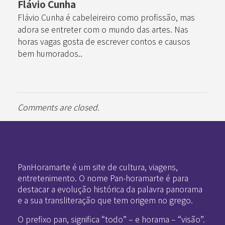
Flávio Cunha
Flávio Cunha é cabeleireiro como profissão, mas
adora se entreter com o mundo das artes. Nas
horas vagas gosta de escrever contos e causos
bem humorados..
Comments are closed.
Pan-Horamarte - Porque vida é arte. Porque viajamos nessa poética
Porque vida é arte! Porque viajamos nessa poética
PanHoramarte é um site de cultura, viagens,
entretenimento. O nome Pan-horamarte é para
destacar a evolução histórica da palavra panorama
e a sua transliteração que tem origem no grego.
O prefixo pan, significa “todo” – e horama – “visão”.