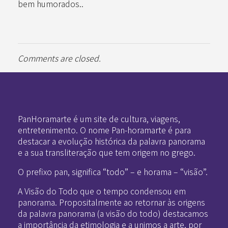
bem humorados..
Comments are closed.
Pan-Horamarte - Porque vida é arte. Porque viajamos nessa poética
Porque vida é arte! Porque viajamos nessa poética
PanHoramarte é um site de cultura, viagens,
entretenimento. O nome Pan-horamarte é para
destacar a evolução histórica da palavra panorama
e a sua transliteração que tem origem no grego.
O prefixo pan, significa “todo” – e horama – “visão”.
A Visão do Todo que o tempo condensou em
panorama. Propositalmente ao retornar às origens
da palavra panorama (a visão do todo) destacamos
a importância da etimologia e a unimos a arte, por