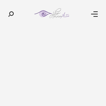
Pan-Horamarte - Porque vida é arte. Porque viajamos nessa poética
Porque vida é arte! Porque viajamos nessa poética