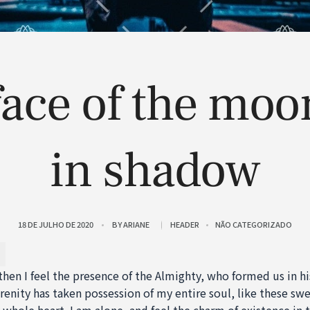
face of the moo
in shadow
18 DE JULHO DE 2020
BY
ARIANE
HEADER
NÃO CATEGORIZADO
 then I feel the presence of the Almighty, who formed us in 
renity has taken possession of my entire soul, like these sw
whole heart. I am alone, and feel the charm of existence in 