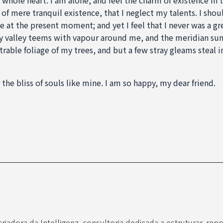
 of mere tranquil existence, that I neglect my talents. I shou
e at the present moment; and yet I feel that I never was a gr
y valley teems with vapour around me, and the meridian sun
rable foliage of my trees, and but a few stray gleams steal i
the bliss of souls like mine. I am so happy, my dear friend.
iadora da Intelligenz, consultoria dedicada a estruturar, repos