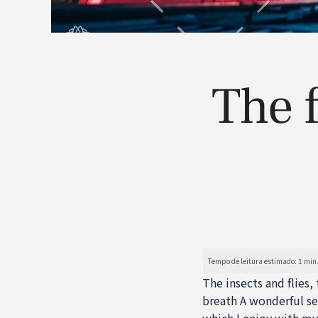
The 
The insects and flies,
breath A wonderful se
which I enjoy with my 