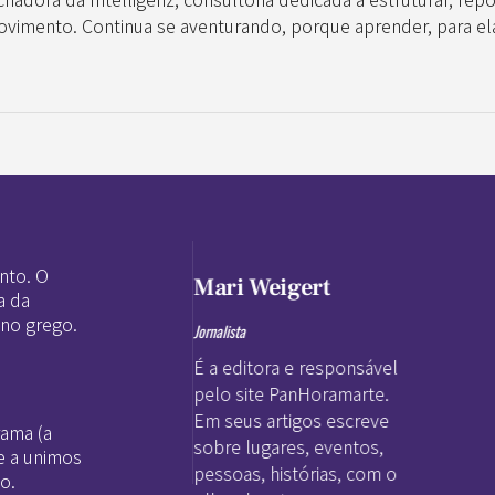
vimento. Continua se aventurando, porque aprender, para ela,
nto. O
Mari Weigert
a da
 no grego.
Jornalista
É a editora e responsável
pelo site PanHoramarte.
Em seus artigos escreve
rama (a
sobre lugares, eventos,
e a unimos
pessoas, histórias, com o
o.