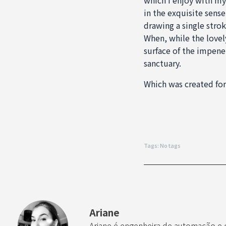
in the exquisite sense
drawing a single strok
When, while the lovel
surface of the impenet
sanctuary.
Which was created for 
Tags: No tags
Ariane
Ariane é engenheira de automação e cr