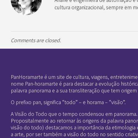
cultura organizacional, sempre em mo
Comments are closed.
Pan-Horamarte - Porque vida é arte. Porque viajamos nessa poética
Porque vida é arte! Porque viajamos nessa poética
PanHoramarte é um site de cultura, viagens, entretenime
nome Pan-horamarte é para destacar a evolução históric
palavra panorama e a sua transliteração que tem origem
O prefixo pan, significa “todo” – e horama – “visão”.
A Visão do Todo que o tempo condensou em panorama.
Propositalmente ao retornar às origens da palavra pano
visão do todo) destacamos a importância da etimologia 
a arte, por ser também a visão do todo no sentido criativ