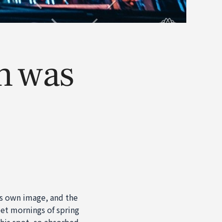
n was
his own image, and the
eet mornings of spring
this spot, so absorbed