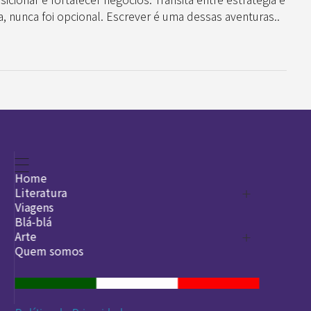
 nunca foi opcional. Escrever é uma dessas aventuras..
Home
Literatura
Viagens
Legado
Blá-blá
Arte
Quem somos
O que é arte
DesignSocial
InternetArt