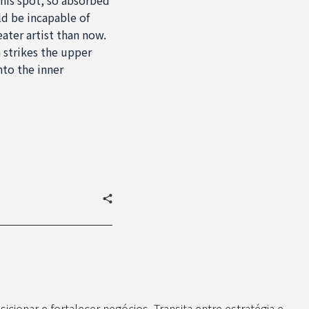
ld be incapable of
eater artist than now.
 strikes the upper
nto the inner
icionar e fortalecer negócios. Transita entre estratégia e