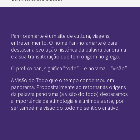
Pan-Horamarte - Porque vida é arte. Porque viajamos nessa poética
Porque vida é arte! Porque viajamos nessa poética
PanHoramarte é um site de cultura, viagens,
entretenimento. O nome Pan-horamarte é para
destacar a evolução histórica da palavra panorama
e a sua transliteração que tem origem no grego.
O prefixo pan, significa “todo” – e horama – “visão”.
A Visão do Todo que o tempo condensou em
panorama. Propositalmente ao retornar às origens
da palavra panorama (a visão do todo) destacamos
a importância da etimologia e a unimos a arte, por
ser também a visão do todo no sentido criativo.