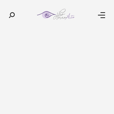
Pan-Horamarte - Porque vida é arte. Porque viajamos nessa poética
Porque vida é arte! Porque viajamos nessa poética