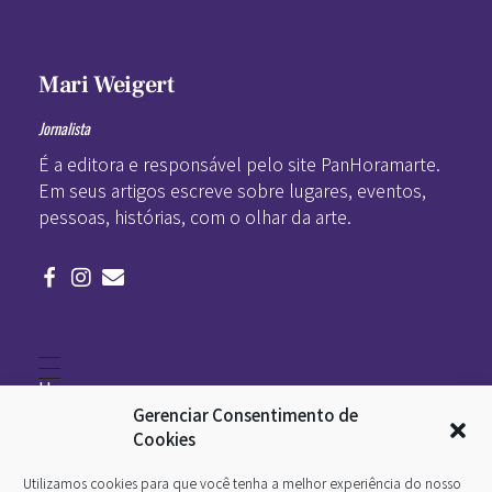
Mari Weigert
Jornalista
É a editora e responsável pelo site PanHoramarte.
Em seus artigos escreve sobre lugares, eventos,
pessoas, histórias, com o olhar da arte.
Home
Literatura
Gerenciar Consentimento de
Viagens
Legado
Cookies
Blá-blá
Arte
Utilizamos cookies para que você tenha a melhor experiência do nosso