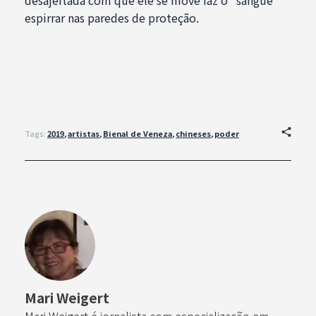
desajeitada com que ele se move faz o “sangue”
espirrar nas paredes de proteção.
Tags:
2019
,
artistas
,
Bienal de Veneza
,
chineses
,
poder
Mari Weigert