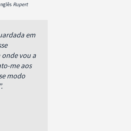
inglês
Rupert
 guardada em
sse
a onde vou a
nto-me aos
sse modo
.