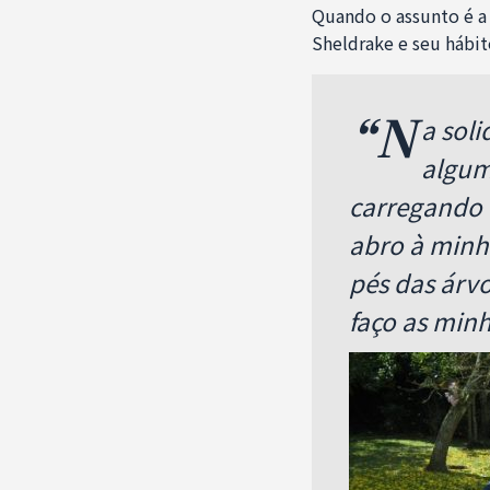
Quando o assunto é a
Sheldrake e seu hábit
“N
a sol
algum
carregando 
abro à minh
pés das árv
faço as minh