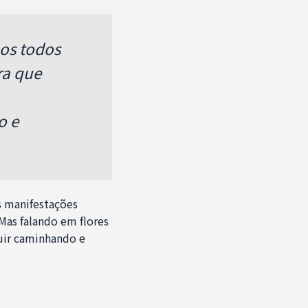
os todos
ra que
o e
s manifestações
as falando em flores
uir caminhando e