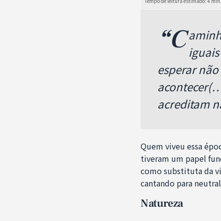
“C
aminh
iguais
esperar não 
acontecer(…)
acreditam n
Quem viveu essa époc
tiveram um papel fu
como substituta da v
cantando para neutral
Natureza