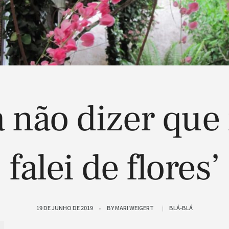
a não dizer que
falei de flores’
19 DE JUNHO DE 2019
BY
MARI WEIGERT
BLÁ-BLÁ